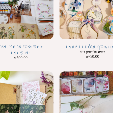
ס המשך: עולמות נפתחים
מפגש אישי או זוגי- איו
בצבעי מים
כיסים של דמיון בזום
₪
750.00
₪
600.00