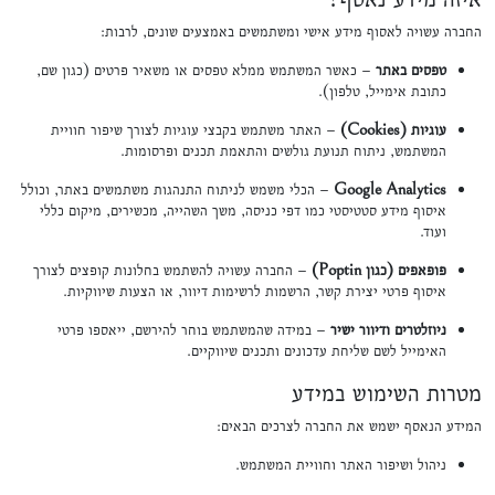
החברה עשויה לאסוף מידע אישי ומשתמשים באמצעים שונים, לרבות:
טפסים באתר
– כאשר המשתמש ממלא טפסים או משאיר פרטים (כגון שם,
כתובת אימייל, טלפון).
עוגיות (Cookies)
– האתר משתמש בקבצי עוגיות לצורך שיפור חוויית
המשתמש, ניתוח תנועת גולשים והתאמת תכנים ופרסומות.
Google Analytics
– הכלי משמש לניתוח התנהגות משתמשים באתר, וכולל
איסוף מידע סטטיסטי כמו דפי כניסה, משך השהייה, מכשירים, מיקום כללי
ועוד.
פופאפים (כגון Poptin)
– החברה עשויה להשתמש בחלונות קופצים לצורך
איסוף פרטי יצירת קשר, הרשמות לרשימות דיוור, או הצעות שיווקיות.
ניוזלטרים ודיוור ישיר
– במידה שהמשתמש בוחר להירשם, ייאספו פרטי
האימייל לשם שליחת עדכונים ותכנים שיווקיים.
מטרות השימוש במידע
המידע הנאסף ישמש את החברה לצרכים הבאים:
ניהול ושיפור האתר וחוויית המשתמש.