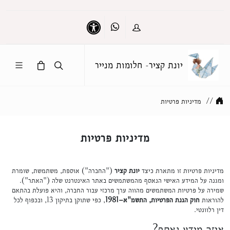
Whatsapp
כניסה
נגישות
יונת קציר- חלומות מנייר
//
מדיניות פרטיות
מדיניות פרטיות
מדיניות פרטיות זו מתארת כיצד
יונת קציר
("החברה") אוספת, משתמשת, שומרת
ומגנה על המידע האישי הנאסף מהמשתמשים באתר האינטרנט שלה ("האתר").
שמירה על פרטיות המשתמשים מהווה ערך מרכזי עבור החברה, והיא פועלת בהתאם
להוראות
חוק הגנת הפרטיות, התשמ"א–1981
, כפי שתוקן בתיקון 13, ובכפוף לכל
דין רלוונטי.
איזה מידע נאסף?