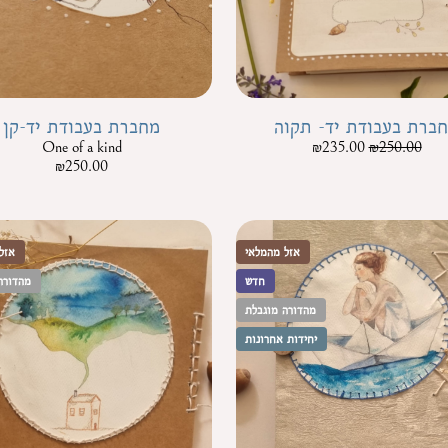
ברת בעבודת יד- תקוה
מחברת בעבודת יד-קן
One of a kind
₪
235.00
₪
250.00
₪
250.00
אזל מהמלאי
אזל
חדש
מהדורה
מהדורה מוגבלת
יחידות אחרונות